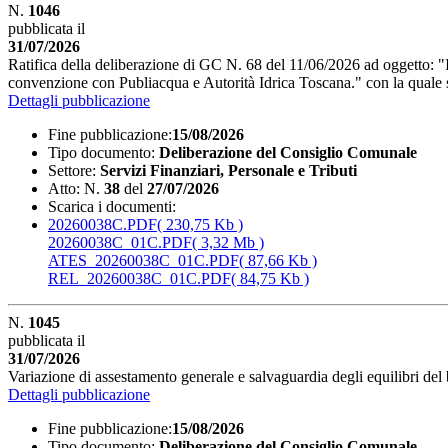
N.
1046
pubblicata il
31/07/2026
Ratifica della deliberazione di GC N. 68 del 11/06/2026 ad oggetto:
convenzione con Publiacqua e Autorità Idrica Toscana." con la quale s
Dettagli pubblicazione
Fine pubblicazione:
15/08/2026
Tipo documento:
Deliberazione del Consiglio Comunale
Settore:
Servizi Finanziari, Personale e Tributi
Atto:
N.
38
del
27/07/2026
Scarica i documenti:
20260038C.PDF
( 230,75 Kb )
20260038C_01C.PDF
( 3,32 Mb )
ATES_20260038C_01C.PDF
( 87,66 Kb )
REL_20260038C_01C.PDF
( 84,75 Kb )
N.
1045
pubblicata il
31/07/2026
Variazione di assestamento generale e salvaguardia degli equilibri d
Dettagli pubblicazione
Fine pubblicazione:
15/08/2026
Tipo documento:
Deliberazione del Consiglio Comunale