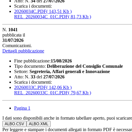
Atto:
N.
34
del
27/07/2026
Scarica i documenti:
20260034C.PDF
( 143,51 Kb )
REL_20260034C_01C.PDF
( 81,73 Kb )
N.
1041
pubblicata il
31/07/2026
Comunicazioni.
Dettagli pubblicazione
Fine pubblicazione:
15/08/2026
Tipo documento:
Deliberazione del Consiglio Comunale
Settore:
Segreteria, Affari generali e Innovazione
Atto:
N.
33
del
27/07/2026
Scarica i documenti:
20260033C.PDF
( 142,06 Kb )
REL_20260033C_01C.PDF
( 79,67 Kb )
Pagina
1
I dati sono disponibili anche in formato tabellare aperto, puoi scaricare
Per leggere e stampare i documenti allegati in formato PDF è necessar