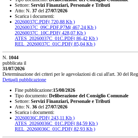
Settore:
Servizi Finanziari, Personale e Tributi
Atto:
N.
37
del
27/07/2026
Scarica i documenti:
20260037C.PDF
( 720,88 Kb )
20260037C_09C.PDF.P7M
( 467,24 Kb )
20260037C_10C.PDF
( 428,07 Kb )
ATES_20260037C_01C.PDF
( 86,42 Kb )
REL_20260037C_01C.PDF
( 85,04 Kb )
N.
1044
pubblicata il
31/07/2026
Determinazione dei criteri per le agevolazioni di cui all'art. 30 del Re
Dettagli pubblicazione
Fine pubblicazione:
15/08/2026
Tipo documento:
Deliberazione del Consiglio Comunale
Settore:
Servizi Finanziari, Personale e Tributi
Atto:
N.
36
del
27/07/2026
Scarica i documenti:
20260036C.PDF
( 243,11 Kb )
ATES_20260036C_01C.PDF
( 84,59 Kb )
REL_20260036C_01C.PDF
( 82,93 Kb )